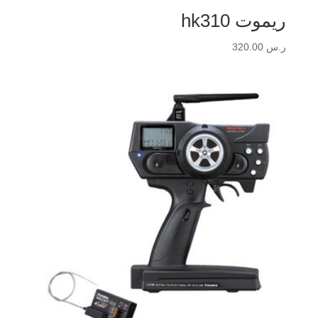
ريموت hk310
ر.س
320.00