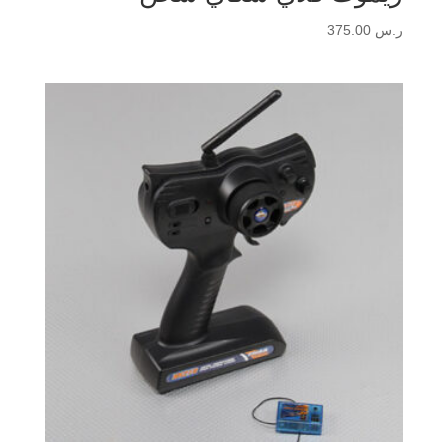
ر.س
375.00