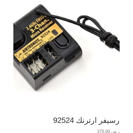
رسيفر ارترنك 92524
ر.س
370.00