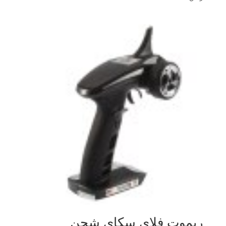
ريموت فلاي سكاي شحن