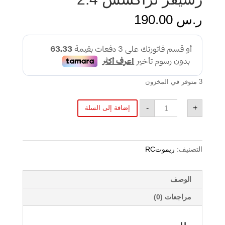
ر.س
190.00
3 متوفر في المخزون
كمية
-
+
إضافة إلى السلة
رسيفر
تراكسس
2.4
التصنيف:
ريموتRC
الوصف
مراجعات (0)