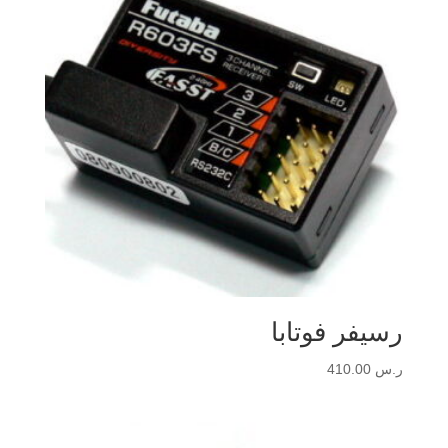
رسيفر فوتابا
ر.س
410.00