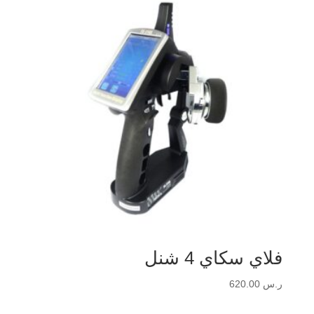
فلاي سكاي 4 شنل
ر.س
620.00