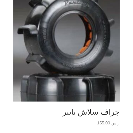
جراف سلاش نانثر
ر.س
155.00