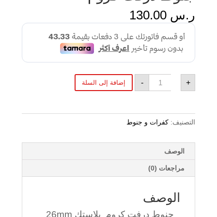
ر.س
130.00
كمية
-
+
إضافة إلى السلة
جنوط
درفت
كروم
التصنيف:
كفرات و جنوط
الوصف
مراجعات (0)
الوصف
جنوط درفت كروم بلاستك 26mm