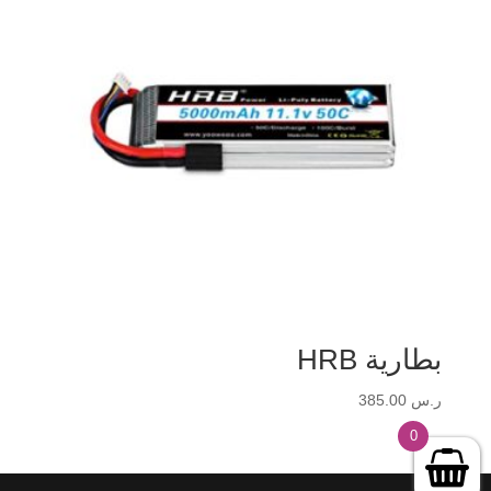
بطارية HRB
ر.س
385.00
0