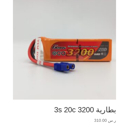
بطارية 3s 20c 3200
ر.س
310.00