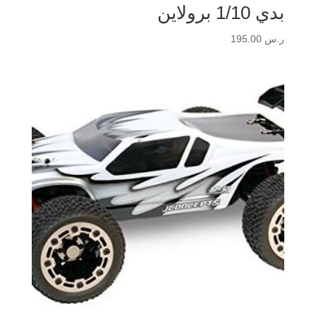
بدي 1/10 برولاين
ر.س
195.00