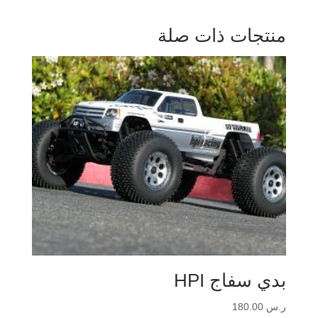
منتجات ذات صلة
بدي سفاج HPI
ر.س
180.00