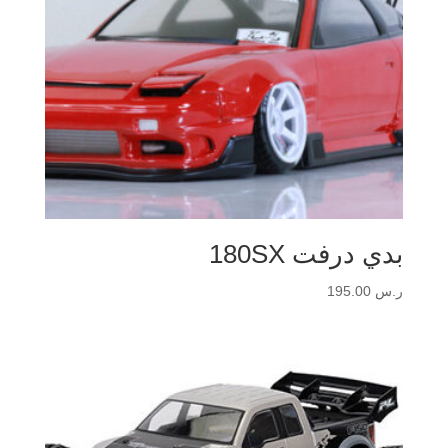
بدي درفت 180SX
ر.س
195.00