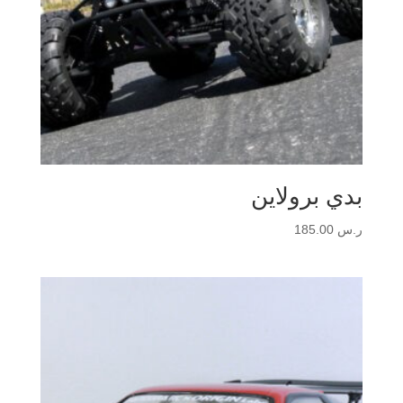
بدي برولاين
ر.س
185.00