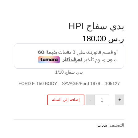
بدي سفاج HPI
ر.س
180.00
بدي سفاج 1/10
105127 – 1979 FORD F-150 BODY – SAVAGE/Ford
كمية
-
+
إضافة إلى السلة
بدي
سفاج
HPI
التصنيف:
بديات