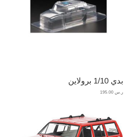
بدي 1/10 برولاين
ر.س
195.00