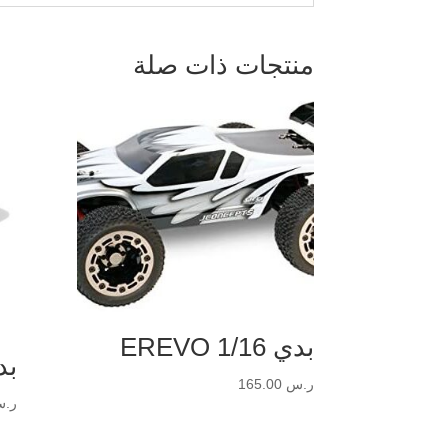
منتجات ذات صلة
بدي EREVO 1/16
بدي
ر.س
165.00
ر.