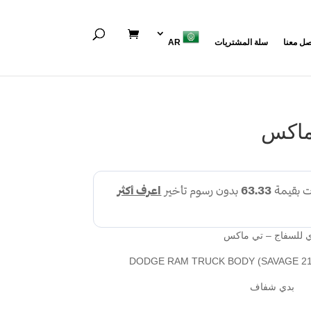
صل معنا
سلة المشتريات
AR
ماكس
 للسفاج – تي ماكس
بدي شفاف