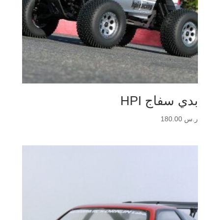
بدي سفاج HPI
ر.س
180.00