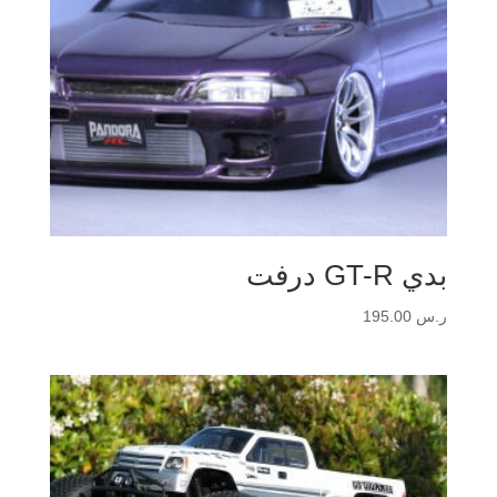
بدي GT-R درفت
ر.س
195.00