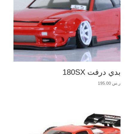
بدي درفت 180SX
ر.س
195.00