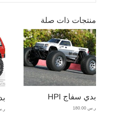
منتجات ذات صلة
بدي سفاج HPI
بدي 10
ر.س
180.00
ر.