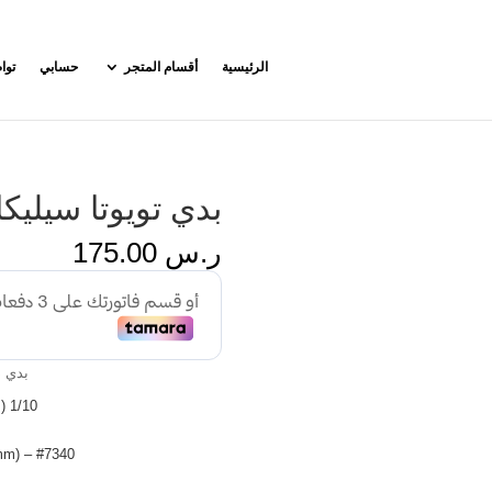
الرئيسية
أقسام المتجر
حسابي
توا
بدي تويوتا سيليكا
ر.س
175.00
بدي 
1/10 Touring Car Size (190mm)
#7340 – TOYOTA CELICA BODY (190mm)