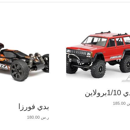
1/برولاين
س
185.00
بدي فورزا
ر.س
180.00