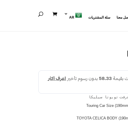
صل معنا
سلة المشتريات
AR
درفت
تويوتا سيليكا