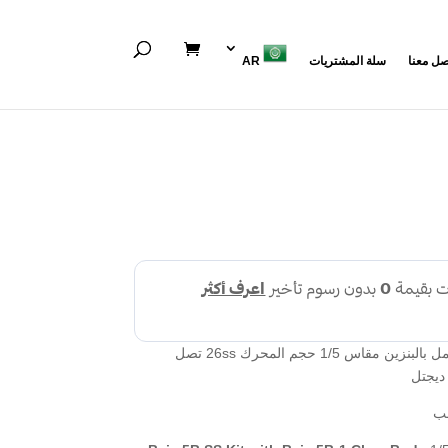
صل معنا
سلة المشتريات
AR
باجا 5B SS HPI الأمريكية سيارة تعمل بالبنزين مقاس 1/5 حجم المحرك 26ss تصل
ب