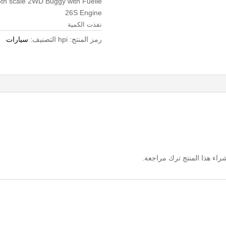
th scale 2WD Buggy with Fuelie
26S Engine
نفذت الكمية
رمز المنتج:
hpi
التصنيف:
سيارات
اء هذا المنتج ترك مراجعة.