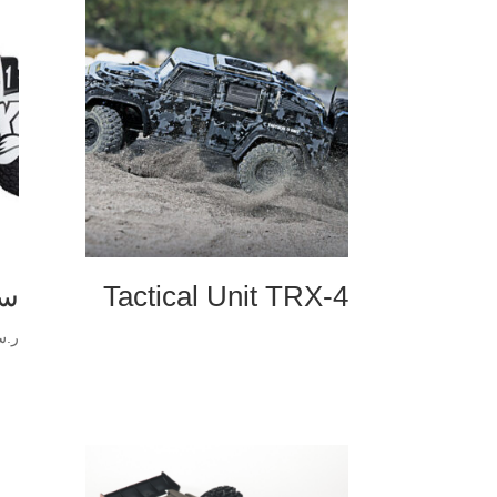
Tactical Unit TRX-4
سل
ر.