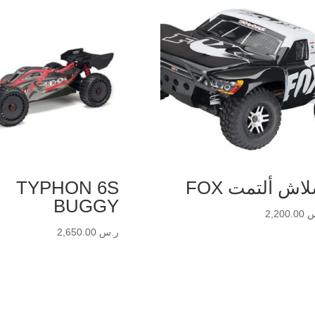
اش ألتمت FOX
TYPHON 6S
BUGGY
س
2,200.00
ر.س
2,650.00