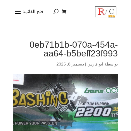
0eb71b1b-070a-454a-
aa64-b5beff23f993
بواسطة
ابو فارس
|
ديسمبر 8, 2025