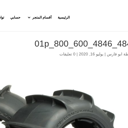
الرئيسية
أقسام المتجر
حسابي
توا
4846_4846_0
طة
ابو فارس
|
يوليو 16, 2020
|
0 تعليقات